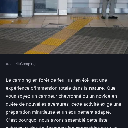
Accueil
›
Camping
CAMPING
Quels sont les équipements
Le camping en forêt de feuillus, en été, est une
expérience d'immersion totale dans la
nature
. Que
indispensables pour un
vous soyez un campeur chevronné ou un novice en
camping en région de forêt de
quête de nouvelles aventures, cette activité exige une
feuillus en été?
préparation minutieuse et un équipement adapté.
C'est pourquoi nous avons assemblé cette liste
Lya
•
30 juin 2024
•
6 min de lecture